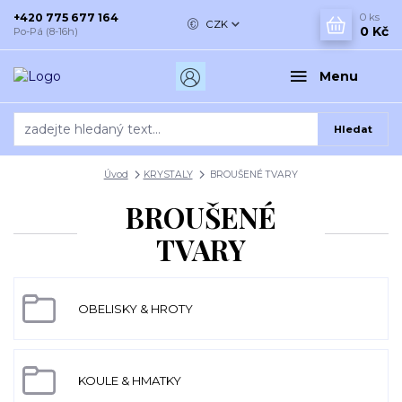
+420 775 677 164
0
ks
CZK
0 Kč
Po-Pá (8-16h)
Menu
Hledat
Úvod
KRYSTALY
BROUŠENÉ TVARY
BROUŠENÉ
TVARY
OBELISKY & HROTY
KOULE & HMATKY