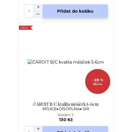
Přidat do košíku
Akce
- 28 %
180 Kč
ČAROIT B/C kvalita měsíček 5-6cm
INTUICE♦ DISCIPLÍNA♦ SNY
Skladem 3
130 Kč