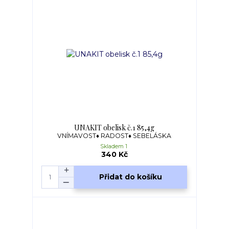
UNAKIT obelisk č.1 85,4g
VNÍMAVOST♦ RADOST♦ SEBELÁSKA
Skladem 1
340 Kč
Přidat do košíku