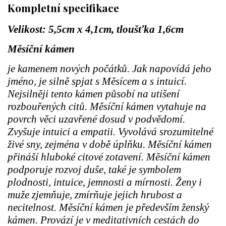
Kompletní specifikace
Velikost: 5,5cm x 4,1cm, tloušťka 1,6cm
Měsíční kámen
je kamenem nových počátků. Jak napovídá jeho
jméno, je silně spjat s Měsícem a s intuicí.
Nejsilněji tento kámen působí na utišení
rozbouřených citů. Měsíční kámen vytahuje na
povrch věci uzavřené dosud v podvědomí.
Zvyšuje intuici a empatii. Vyvolává srozumitelné
živé sny, zejména v době úplňku. Měsíční kámen
přináší hluboké citové zotavení. Měsíční kámen
podporuje rozvoj duše, také je symbolem
plodnosti, intuice, jemnosti a mírnosti. Ženy i
muže zjemňuje, zmírňuje jejich hrubost a
necitelnost. Měsíční kámen je především ženský
kámen. Provází je v meditativních cestách do