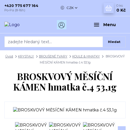
+420 775 677 164
0
ks
CZK
0 Kč
Po-Pá (8-16h)
Menu
Hledat
Úvod
KRYSTALY
BROUŠENÉ TVARY
KOULE & HMATKY
BROSKVOVÝ
MĚSÍČNÍ KÁMEN hmatka č.4 53,1g
BROSKVOVÝ MĚSÍČNÍ
KÁMEN hmatka č.4 53,1g