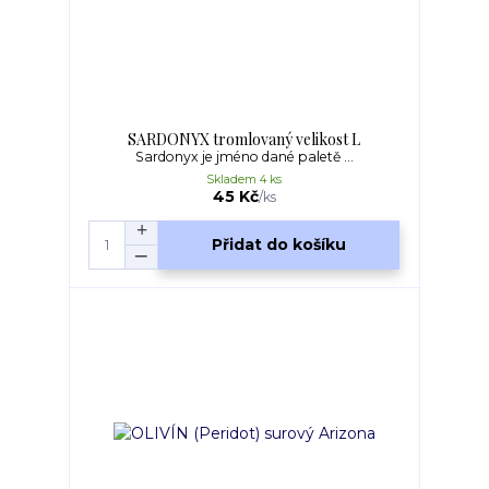
SARDONYX tromlovaný velikost L
Sardonyx je jméno dané paletě ...
Skladem 4 ks
45 Kč
/
ks
Přidat do košíku