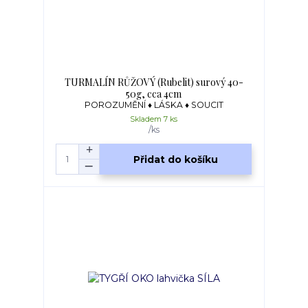
TURMALÍN RŮŽOVÝ (Rubelit) surový 40-
50g, cca 4cm
POROZUMĚNÍ ♦ LÁSKA ♦ SOUCIT
Skladem 7 ks
/
ks
Přidat do košíku