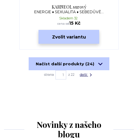
KARNEOL surový
ENERGIE ♦ SEXUALITA ♦ SEBEDŮVĚ...
Skladem 32
15 Kč
cena od
Zvolit variantu
Načíst další produkty (24)
strana
z 22
další
Novinky z našeho
blogu