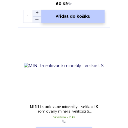
60 Kč
/
ks
Přidat do košíku
MINI tromlované minerály - velikost S
Tromlovaný minerál velikosti S...
Skladem 213 ks
/
ks