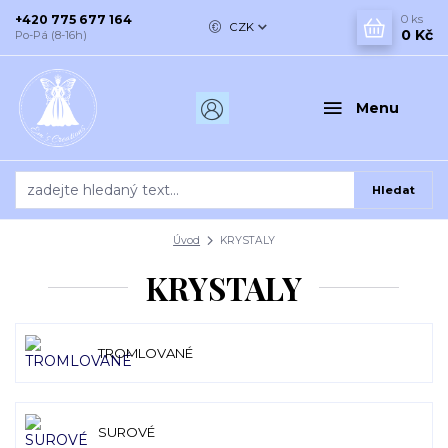
+420 775 677 164
0
ks
CZK
0 Kč
Po-Pá (8-16h)
Menu
Hledat
Úvod
KRYSTALY
KRYSTALY
TROMLOVANÉ
SUROVÉ