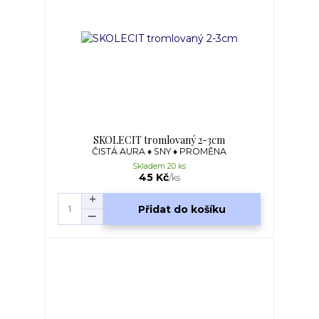
SKOLECIT tromlovaný 2-3cm
ČISTÁ AURA ♦ SNY ♦ PROMĚNA
Skladem 20 ks
45 Kč
/
ks
Přidat do košíku