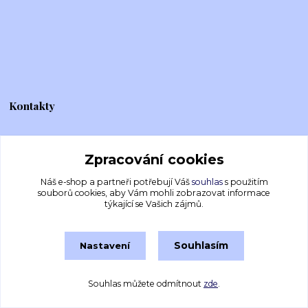
Kontakty
Zpracování cookies
Em's Creations
Náš e-shop a partneři potřebují Váš
souhlas
s použitím
+420 775 677 164
souborů cookies, aby Vám mohli zobrazovat informace
Po-Pá (8-16h)
týkající se Vašich zájmů.
emscreations.cz@gmail.com
Souhlasím
Nastavení
Souhlas můžete odmítnout
zde
.