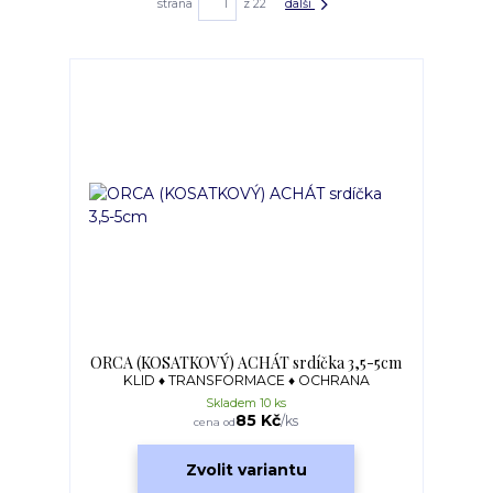
strana
z 22
další
ORCA (KOSATKOVÝ) ACHÁT srdíčka 3,5-5cm
KLID ♦ TRANSFORMACE ♦ OCHRANA
Skladem 10 ks
85 Kč
/
ks
cena od
Zvolit variantu