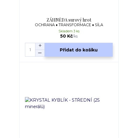
ZÁHNĚDA surový hrot
OCHRANA ♦ TRANSFORMACE ♦ SÍLA
Skladem 3 ks
50 Kč
/
ks
Přidat do košíku