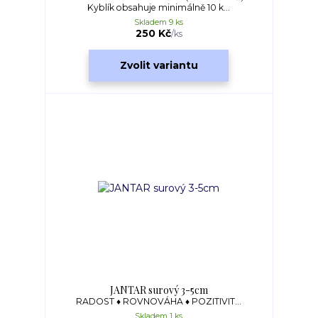
Kyblík obsahuje minimálně 10 k...
Skladem 9 ks
250 Kč
/
ks
Zvolit variantu
JANTAR surový 3-5cm
RADOST ♦ ROVNOVÁHA ♦ POZITIVIT...
Skladem 1 ks