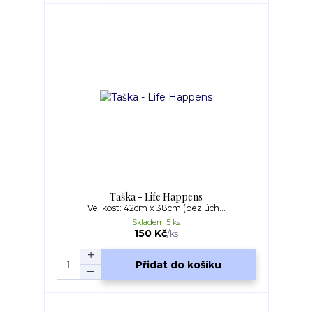
Taška - Life Happens
Velikost: 42cm x 38cm (bez úch...
Skladem 5 ks
150 Kč
/
ks
Přidat do košíku