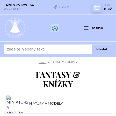
+420 775 677 164
0
ks
CZK
0 Kč
Po-Pá (8-16h)
Menu
Hledat
Úvod
FANTASY & KNÍŽKY
FANTASY &
KNÍŽKY
MINIATURY A MODELY