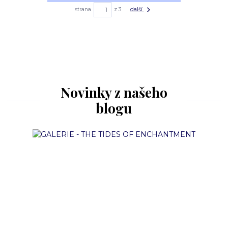
strana
z 3
další
Novinky z našeho
blogu