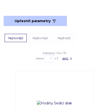
Upřesnit parametry
Nejnovější
Nejlevnější
Nejdražší
Zobrazuji 1-24 z 70
strana
z 3
další