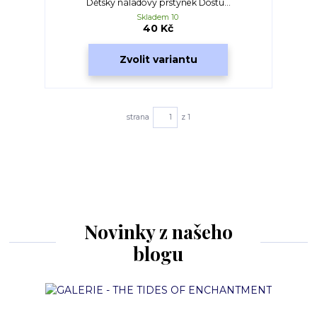
Dětský náladový prstýnek Dostu...
Skladem 10
40 Kč
Zvolit variantu
strana
z 1
Novinky z našeho
blogu