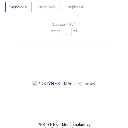
Nejnovější
Nejlevnější
Nejdražší
Zobrazuji 1-1 z 1
strana
z 1
PRSTÝNEK - Měnící náladový