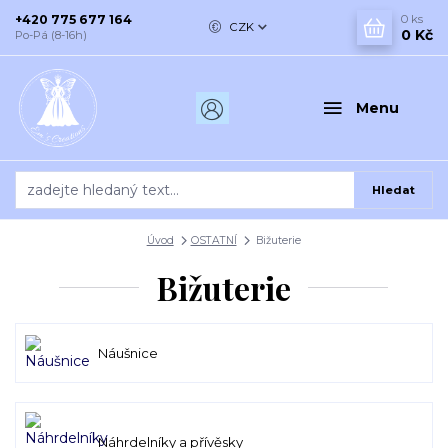
+420 775 677 164
0
ks
CZK
0 Kč
Po-Pá (8-16h)
Menu
Hledat
Úvod
OSTATNÍ
Bižuterie
Bižuterie
Náušnice
Náhrdelníky a přívěsky