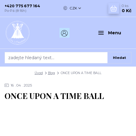
+420 775 677 164
0
ks
CZK
0 Kč
Po-Pá (8-16h)
Menu
Hledat
Úvod
Blog
ONCE UPON A TIME BALL
16
04
2025
ONCE UPON A TIME BALL