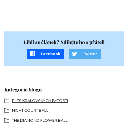
Once Upon a Time... jsi dorazila na pohádkový ples. A začal se
psát nový příběh. Tvůj.
Líbil se článek? Sdílejte ho s přáteli
Facebook
Twitter
Kategorie blogu
PLES KRÁLOVSKÝCH BYTOSTÍ
NIGHT COURT BALL
THE DIAMOND FLOWER BALL