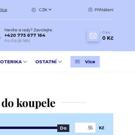
Více
CZK
Přihlášení
Nevíte si rady? Zavolejte.
0
ks
+420 775 677 164
0 Kč
Po-Pá (8-16h)
SOTERIKA
OSTATNÍ
Více
 do koupele
Kč
Do