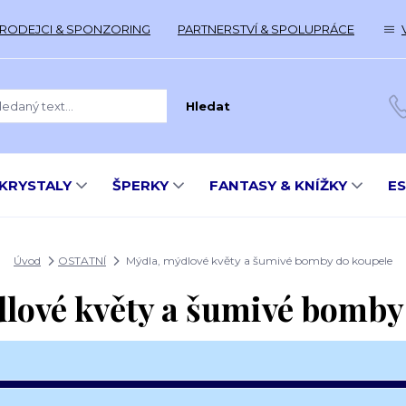
RODEJCI & SPONZORING
PARTNERSTVÍ & SPOLUPRÁCE
Hledat
KRYSTALY
ŠPERKY
FANTASY & KNÍŽKY
E
Úvod
OSTATNÍ
Mýdla, mýdlové květy a šumivé bomby do koupele
lové květy a šumivé bomby