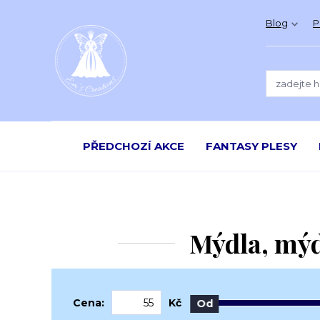
Blog
P
PŘEDCHOZÍ AKCE
FANTASY PLESY
Mýdla, mýd
Cena:
Kč
Od