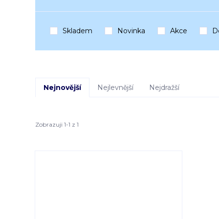
Skladem
Novinka
Akce
D
Nejnovější
Nejlevnější
Nejdražší
Zobrazuji 1-1 z 1