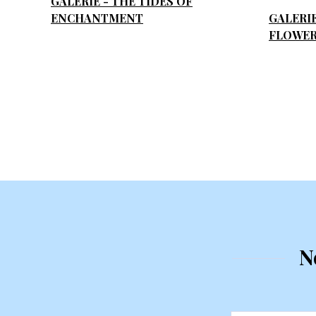
GALERIE - THE TIDES OF
ENCHANTMENT
GALERI
FLOWER
N