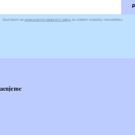
P
Souhlasím se
zpracováním osobních údajů
za účelem rozesílky newsletteru.
racujeme