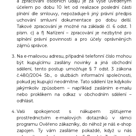
a zpracování osobních údajů je za výše uvedeným
účelem po dobu 10 let od realizace poslední části
plnění dle smlouvy, nepožaduje-li jiný právní předpis
uchování smluvní dokumentace po dobu delší.
Takové zpracování je možné na základě čl. 6 odst. 1
písm. c) a f) Nařízení – zpracování je nezbytné pro
splnění právní povinnosti a pro účely oprávněných
zájmů správce.
Na e-mailovou adresu, případně telefonní číslo mohou
být kupujícímu zasílány novinky a jiná obchodní
sdělení, tento postup umožňuje § 7 odst. 3 zákona
č.480/2004 Sb., o službách informační společnosti,
pokud jej kupující neodmítne. Tato sdělení lze kdykoliv
jakýmkoliv způsobem – například zasláním e-mailu
nebo proklikem na odkaz v obchodním sdělení –
odhlásit.
Vaši spokojenost s nákupem zjišťujeme
prostřednictvím e-mailových dotazníků v rámci
programu Ověřeno zákazníky, do něhož je náš e-shop
zapojen. Ty vám zasíláme pokaždé, když u nás