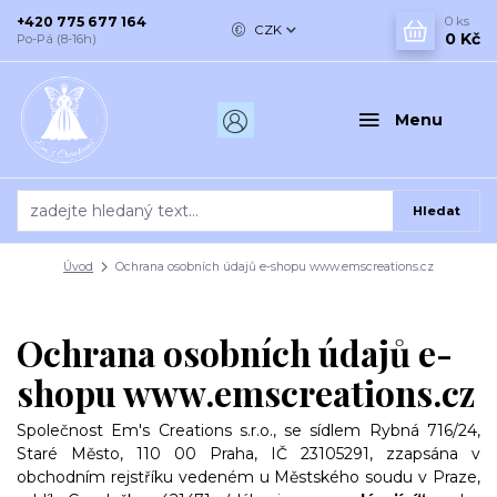
+420 775 677 164
0
ks
CZK
0 Kč
Po-Pá (8-16h)
Menu
Hledat
Úvod
Ochrana osobních údajů e-shopu www.emscreations.cz
Ochrana osobních údajů e-
shopu www.emscreations.cz
Společnost Em's Creations s.r.o., se sídlem Rybná 716/24,
Staré Město, 110 00 Praha, IČ 23105291
, zzapsána v
obchodním rejstříku vedeném u Městského soudu v Praze,