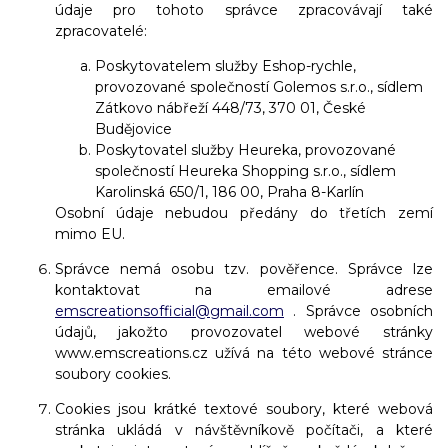
údaje pro tohoto správce zpracovávají také
zpracovatelé:
Poskytovatelem služby Eshop-rychle,
provozované společností Golemos s.r.o., sídlem
Zátkovo nábřeží 448/73, 370 01, České
Budějovice
Poskytovatel služby Heureka, provozované
společností Heureka Shopping s.r.o., sídlem
Karolinská 650/1, 186 00, Praha 8-Karlín
Osobní údaje nebudou předány do třetích zemí
mimo EU.
Správce nemá osobu tzv. pověřence. Správce lze
kontaktovat na emailové adrese
emscreationsofficial@gmail.com
. Správce osobních
údajů, jakožto provozovatel webové stránky
www.emscreations.cz užívá na této webové stránce
soubory cookies.
Cookies jsou krátké textové soubory, které webová
stránka ukládá v návštěvníkově počítači, a které