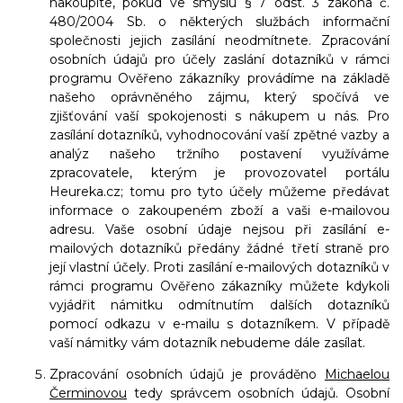
nakoupíte, pokud ve smyslu § 7 odst. 3 zákona č.
480/2004 Sb. o některých službách informační
společnosti jejich zasílání neodmítnete. Zpracování
osobních údajů pro účely zaslání dotazníků v rámci
programu Ověřeno zákazníky provádíme na základě
našeho oprávněného zájmu, který spočívá ve
zjišťování vaší spokojenosti s nákupem u nás. Pro
zasílání dotazníků, vyhodnocování vaší zpětné vazby a
analýz našeho tržního postavení využíváme
zpracovatele, kterým je provozovatel portálu
Heureka.cz; tomu pro tyto účely můžeme předávat
informace o zakoupeném zboží a vaši e-mailovou
adresu. Vaše osobní údaje nejsou při zasílání e-
mailových dotazníků předány žádné třetí straně pro
její vlastní účely. Proti zasílání e-mailových dotazníků v
rámci programu Ověřeno zákazníky můžete kdykoli
vyjádřit námitku odmítnutím dalších dotazníků
pomocí odkazu v e-mailu s dotazníkem. V případě
vaší námitky vám dotazník nebudeme dále zasílat.
Zpracování osobních údajů je prováděno
Michaelou
Čerminovou
tedy správcem osobních údajů. Osobní