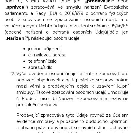
oddíl C, vložka 421471
(dále jen
„prodávající“
nebo
„správce“
) zpracovává ve smyslu nařízení Evropského
parlamentu a Rady (EU) č. 2016/679 o ochraně fyzických
osob v souvislosti se zpracováním osobních údajů a o
volném pohybu těchto údajů a o zrušení směrnice 95/46/ES
(obecné nařízení o ochraně osobních údajů)(dále jen
„Nařízení“
), následující osobní údaje:
jméno, příjmení
e-mailovou adresu
telefonní číslo
adresu/sídlo
Výše uvedené osobní údaje je nutné zpracovat pro
odbavení objednávek a další plnění ze smlouvy, pokud
mezi vámi a prodávajícím dojde k uzavření kupní
smlouvy. Takové zpracování osobních údajů umožňuje
čl. 6 odst. 1 písm. b) Nařízení – zpracování je nezbytné
pro splnění smlouvy.
Prodávající zpracovává tyto údaje rovněž za účelem
evidence smlouvy a případného budoucího uplatnění
a obranu práv a povinností smluvních stran. Uchování