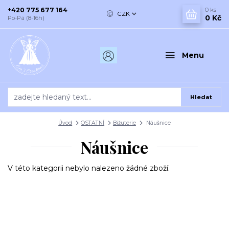
+420 775 677 164
0
ks
CZK
0 Kč
Po-Pá (8-16h)
Menu
Hledat
Úvod
OSTATNÍ
Bižuterie
Náušnice
Náušnice
V této kategorii nebylo nalezeno žádné zboží.