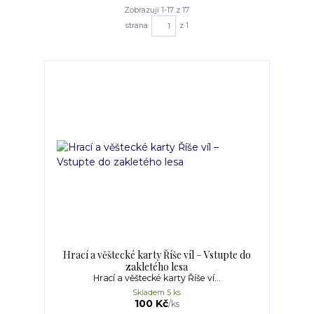
Zobrazuji 1-17 z 17
strana
z 1
Hrací a věštecké karty Říše víl – Vstupte do
zakletého lesa
Hrací a věštecké karty Říše ví...
Skladem 5 ks
100 Kč
/
ks