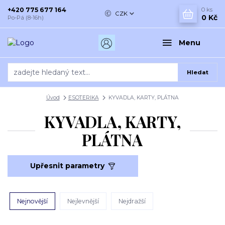
+420 775 677 164
0
ks
CZK
0 Kč
Po-Pá (8-16h)
Menu
Hledat
Úvod
ESOTERIKA
KYVADLA, KARTY, PLÁTNA
KYVADLA, KARTY,
PLÁTNA
Upřesnit parametry
Nejnovější
Nejlevnější
Nejdražší