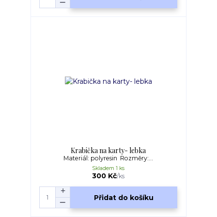
Krabička na karty- lebka
Materiál: polyresin Rozměry:...
Skladem 1 ks
300 Kč
/
ks
Přidat do košíku