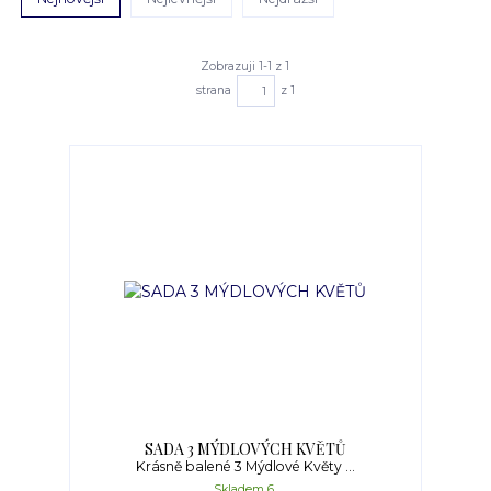
Zobrazuji 1-1 z 1
strana
z 1
SADA 3 MÝDLOVÝCH KVĚTŮ
Krásně balené 3 Mýdlové Květy ...
Skladem 6