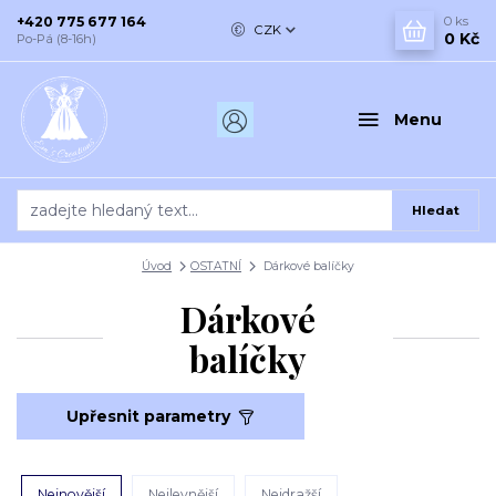
+420 775 677 164
0
ks
CZK
0 Kč
Po-Pá (8-16h)
Menu
Hledat
Úvod
OSTATNÍ
Dárkové balíčky
Dárkové
balíčky
Upřesnit parametry
Nejnovější
Nejlevnější
Nejdražší