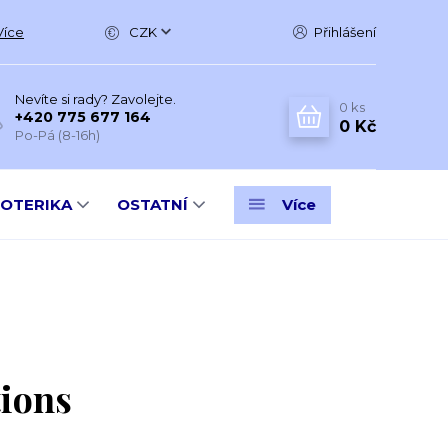
Více
CZK
Přihlášení
Nevíte si rady? Zavolejte.
0
ks
+420 775 677 164
0 Kč
Po-Pá (8-16h)
SOTERIKA
OSTATNÍ
Více
ions