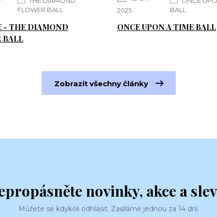
THE DIAMOND
ONCE UPON
FLOWER BALL
BALL
2025
E - THE DIAMOND
ONCE UPON A TIME BALL
 BALL
Zobrazit všechny články
epropásněte novinky, akce a slev
Můžete se kdykoli odhlásit. Zasíláme jednou za 14 dní.