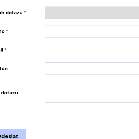
ah dotazu
*
no
*
il
*
fon
 dotazu