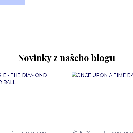
Novinky z našeho blogu
6
16
04