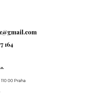
cz@gmail.com
77 164
.o.
 110 00 Praha
1