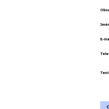
Obs
Jmé
E-ma
Tele
Text