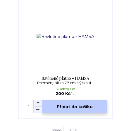
Bavlněné plátno - HAMSA
Rozměry: šířka 78 cm, výška 11...
Skladem 1 ks
200 Kč
/
ks
Přidat do košíku
strana
z 1