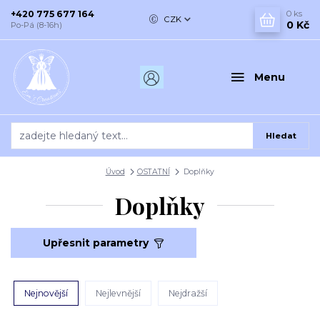
+420 775 677 164
0
ks
CZK
0 Kč
Po-Pá (8-16h)
Menu
Hledat
Úvod
OSTATNÍ
Doplňky
Doplňky
Upřesnit parametry
Nejnovější
Nejlevnější
Nejdražší