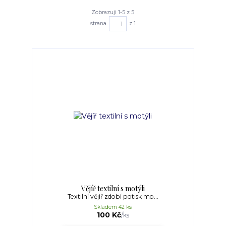
Zobrazuji 1-5 z 5
strana
z 1
Vějíř textilní s motýli
Textilní vějíř zdobí potisk mo...
Skladem 42 ks
100 Kč
/
ks