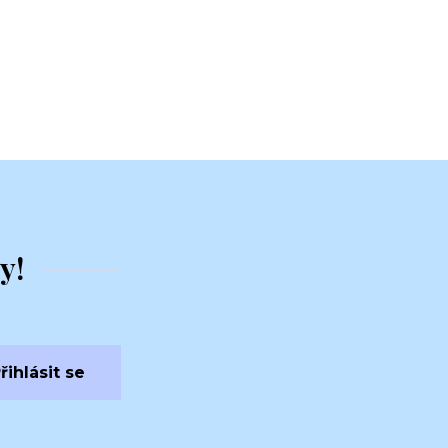
y!
řihlásit se