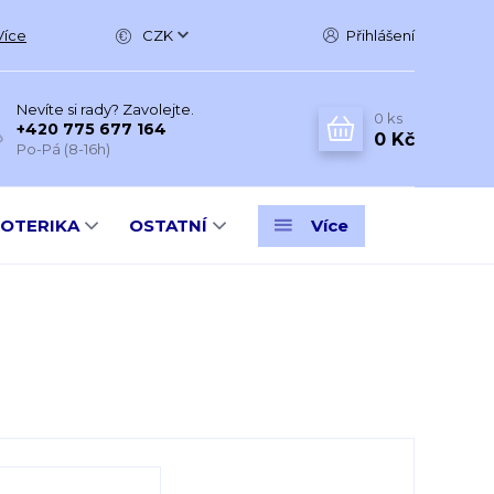
Více
CZK
Přihlášení
Nevíte si rady? Zavolejte.
0
ks
+420 775 677 164
0 Kč
Po-Pá (8-16h)
SOTERIKA
OSTATNÍ
Více