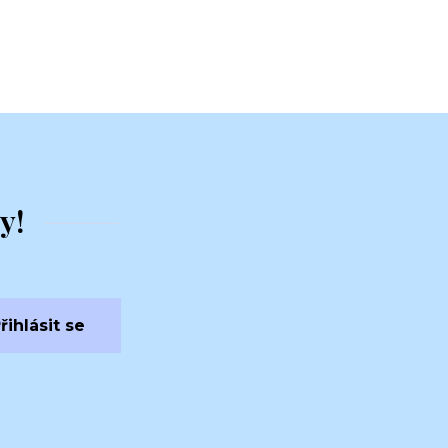
y!
řihlásit se