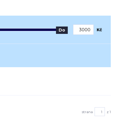
Kč
Do
strana
z 1