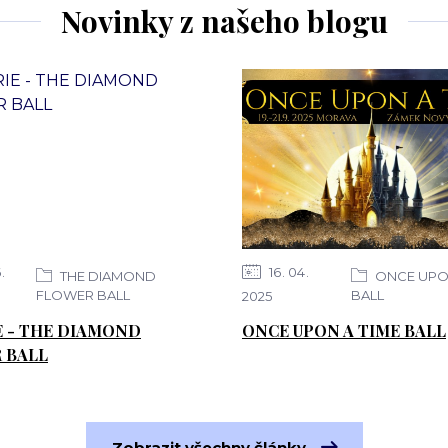
Novinky z našeho blogu
6
16
04
THE DIAMOND
ONCE UPON
FLOWER BALL
BALL
2025
E - THE DIAMOND
ONCE UPON A TIME BALL
 BALL
Zobrazit všechny články