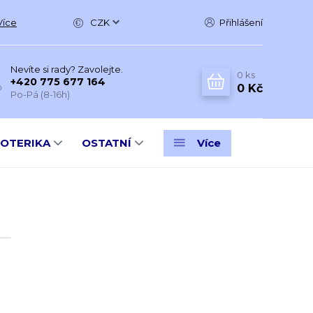
Více
CZK
Přihlášení
Nevíte si rady? Zavolejte.
0
ks
+420 775 677 164
0 Kč
Po-Pá (8-16h)
SOTERIKA
OSTATNÍ
Více