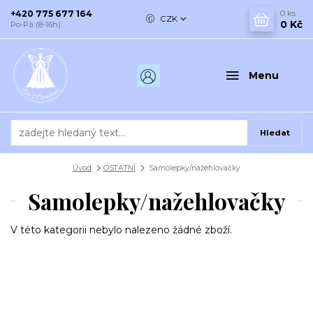
+420 775 677 164
0
ks
CZK
0 Kč
Po-Pá (8-16h)
Menu
Hledat
Úvod
OSTATNÍ
Samolepky/nažehlovačky
Samolepky/nažehlovačky
V této kategorii nebylo nalezeno žádné zboží.