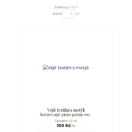
Zobrazuji 1-1 z 1
strana
z 1
Vějíř textilní s motýli
Textilní vějíř zdobí potisk mo...
Skladem 42 ks
100 Kč
/
ks