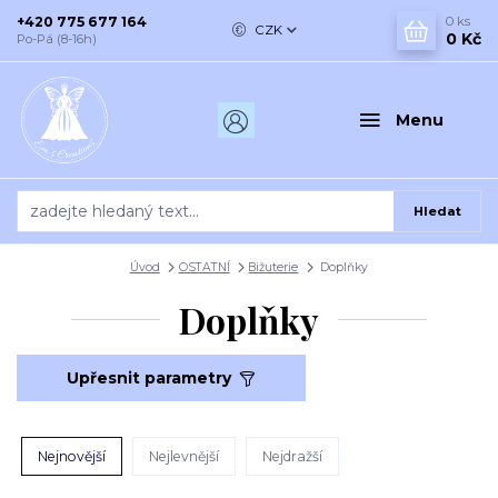
+420 775 677 164
0
ks
CZK
0 Kč
Po-Pá (8-16h)
Menu
Hledat
Úvod
OSTATNÍ
Bižuterie
Doplňky
Doplňky
Upřesnit parametry
Nejnovější
Nejlevnější
Nejdražší