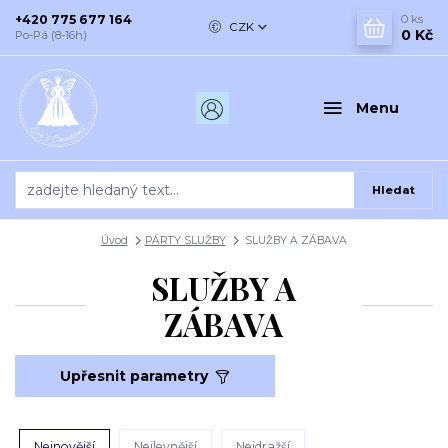
+420 775 677 164
0
ks
CZK
0 Kč
Po-Pá (8-16h)
Menu
Hledat
Úvod
PÁRTY SLUŽBY
SLUŽBY A ZÁBAVA
SLUŽBY A
ZÁBAVA
Upřesnit parametry
Nejnovější
Nejlevnější
Nejdražší