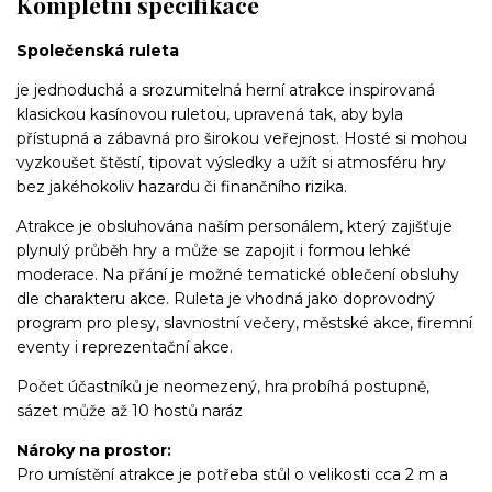
Kompletní specifikace
Společenská ruleta
je jednoduchá a srozumitelná herní atrakce inspirovaná
klasickou kasínovou ruletou, upravená tak, aby byla
přístupná a zábavná pro širokou veřejnost. Hosté si mohou
vyzkoušet štěstí, tipovat výsledky a užít si atmosféru hry
bez jakéhokoliv hazardu či finančního rizika.
Atrakce je obsluhována naším personálem, který zajišťuje
plynulý průběh hry a může se zapojit i formou lehké
moderace. Na přání je možné tematické oblečení obsluhy
dle charakteru akce. Ruleta je vhodná jako doprovodný
program pro plesy, slavnostní večery, městské akce, firemní
eventy i reprezentační akce.
Počet účastníků je neomezený, hra probíhá postupně,
sázet může až 10 hostů naráz
Nároky na prostor:
Pro umístění atrakce je potřeba stůl o velikosti cca 2 m a