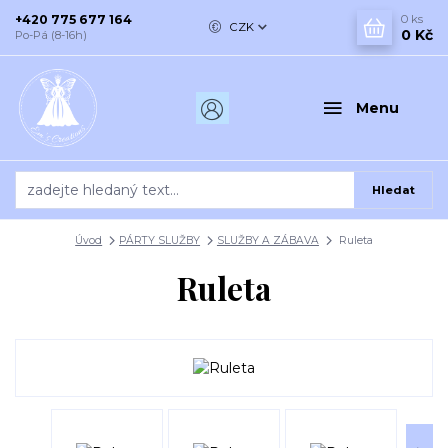
+420 775 677 164
0
ks
CZK
0 Kč
Po-Pá (8-16h)
Menu
Hledat
Úvod
PÁRTY SLUŽBY
SLUŽBY A ZÁBAVA
Ruleta
Ruleta