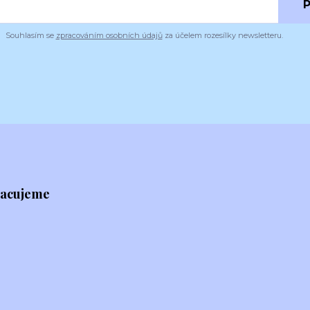
P
Souhlasím se
zpracováním osobních údajů
za účelem rozesílky newsletteru.
racujeme