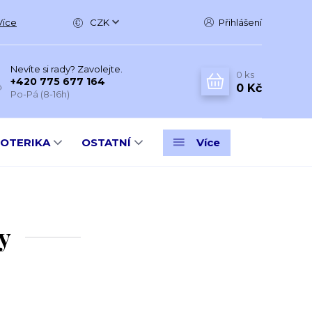
Více
CZK
Přihlášení
Nevíte si rady? Zavolejte.
0
ks
+420 775 677 164
0 Kč
Po-Pá (8-16h)
SOTERIKA
OSTATNÍ
Více
y