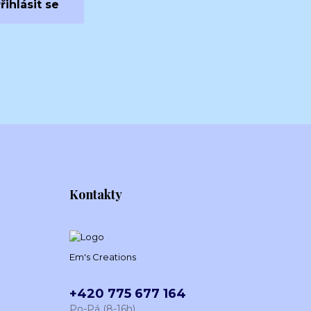
řihlásit se
Kontakty
Em's Creations
+420 775 677 164
Po-Pá (8-16h)