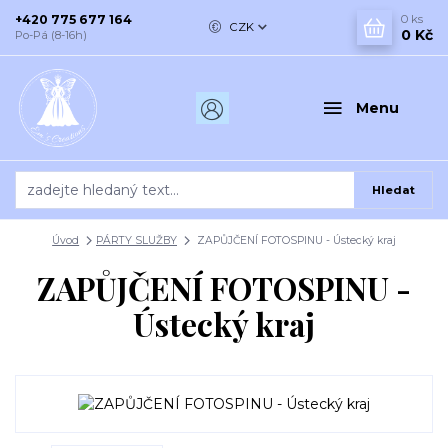
+420 775 677 164
0
ks
CZK
0 Kč
Po-Pá (8-16h)
Menu
Hledat
Úvod
PÁRTY SLUŽBY
ZAPŮJČENÍ FOTOSPINU - Ústecký kraj
ZAPŮJČENÍ FOTOSPINU -
Ústecký kraj