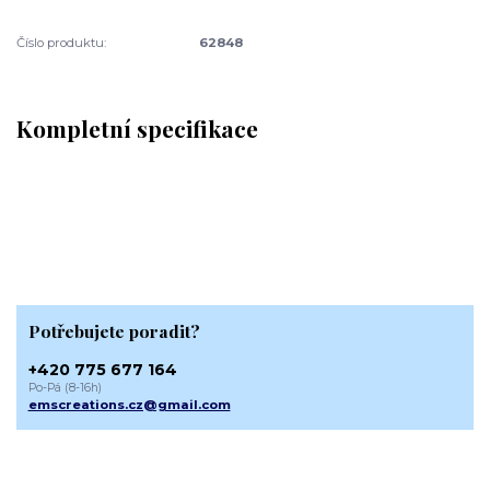
Číslo produktu:
62848
Kompletní specifikace
Potřebujete poradit?
+420 775 677 164
Po-Pá (8-16h)
emscreations.cz@gmail.com