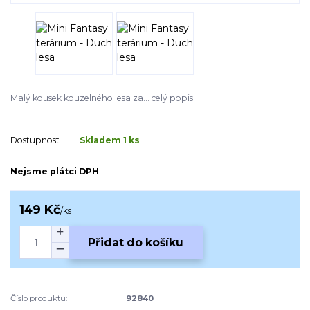
Malý kousek kouzelného lesa za...
celý popis
Dostupnost
Skladem 1 ks
Nejsme plátci DPH
149 Kč
/
ks
Přidat do košíku
Číslo produktu:
92840