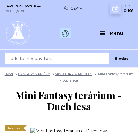
+420 775 677 164
0
ks
CZK
0 Kč
Po-Pá (8-16h)
Menu
Hledat
Úvod
FANTASY & KNÍŽKY
MINIATURY A MODELY
Mini Fantasy terárium
- Duch lesa
Mini Fantasy terárium -
Duch lesa
Novinka