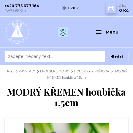
+420 775 677 164
0
ks
CZK
0 Kč
Po-Pá (8-16h)
Menu
Hledat
Úvod
KRYSTALY
BROUŠENÉ TVARY
HOUBIČKY & PŘÍRODA
MODRÝ
KŘEMEN houbička 1,5cm
MODRÝ KŘEMEN houbička
1,5cm