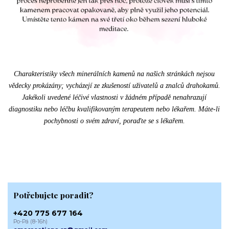
Charakteristiky všech minerálních kamenů na našich stránkách nejsou
vědecky prokázány; vycházejí ze zkušeností uživatelů a znalců drahokamů.
Jakékoli uvedené léčivé vlastnosti v žádném případě nenahrazují
diagnostiku nebo léčbu kvalifikovaným terapeutem nebo lékařem. Máte-li
pochybnosti o svém zdraví, poraďte se s lékařem.
Potřebujete poradit?
+420 775 677 164
Po-Pá (8-16h)