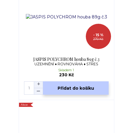
- 15 %
270 Kč
JASPIS POLYCHROM houba 89g č.3
UZEMNĚNÍ ♦ ROVNOVÁHA ♦ STRES
Skladem 1
230 Kč
Přidat do košíku
Akce