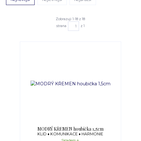
Zobrazuji 1-18 z 18
strana
z 1
MODRÝ KŘEMEN houbička 1,5cm
KLID ♦ KOMUNIKACE ♦ HARMONIE
Skladem 4