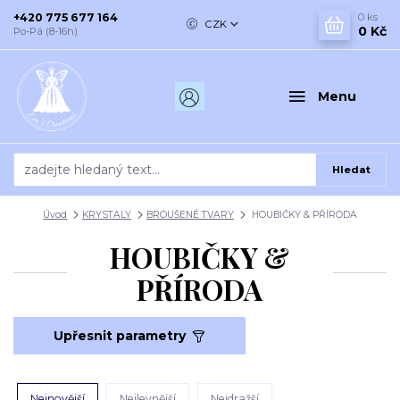
+420 775 677 164
0
ks
CZK
0 Kč
Po-Pá (8-16h)
Menu
Hledat
Úvod
KRYSTALY
BROUŠENÉ TVARY
HOUBIČKY & PŘÍRODA
HOUBIČKY &
PŘÍRODA
Upřesnit parametry
Nejnovější
Nejlevnější
Nejdražší