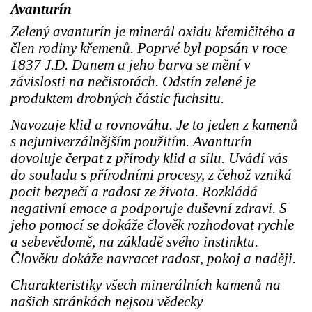
Avanturín
Zelený avanturín je minerál oxidu křemičitého a
člen rodiny křemenů. Poprvé byl popsán v roce
1837 J.D. Danem a jeho barva se mění v
závislosti na nečistotách. Odstín zelené je
produktem drobných částic fuchsitu.
Navozuje klid a rovnováhu. Je to jeden z kamenů
s nejuniverzálnějším použitím. Avanturín
dovoluje čerpat z přírody klid a sílu. Uvádí vás
do souladu s přírodními procesy, z čehož vzniká
pocit bezpečí a radost ze života. Rozkládá
negativní emoce a podporuje duševní zdraví. S
jeho pomocí se dokáže člověk rozhodovat rychle
a sebevědomě, na základě svého instinktu.
Člověku dokáže navracet radost, pokoj a naději.
Charakteristiky všech minerálních kamenů na
našich stránkách nejsou vědecky