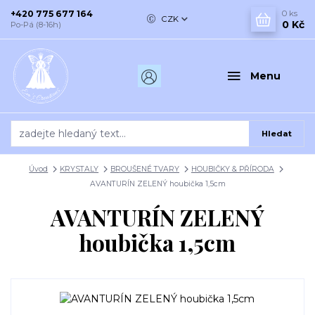
+420 775 677 164
0
ks
CZK
0 Kč
Po-Pá (8-16h)
Menu
Hledat
Úvod
KRYSTALY
BROUŠENÉ TVARY
HOUBIČKY & PŘÍRODA
AVANTURÍN ZELENÝ houbička 1,5cm
AVANTURÍN ZELENÝ
houbička 1,5cm