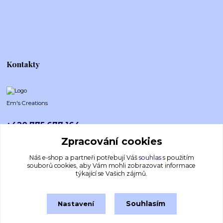
Kontakty
Em's Creations
+420 775 677 164
Po-Pá (8-16h)
Zpracování cookies
emscreations.cz@gmail.com
Náš e-shop a partneři potřebují Váš
souhlas
s použitím
souborů cookies, aby Vám mohli zobrazovat informace
týkající se Vašich zájmů.
Souhlasím
Nastavení