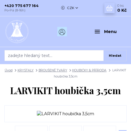
+420 775 677 164
0
ks
CZK
0 Kč
Po-Pá (8-16h)
Menu
Hledat
Úvod
KRYSTALY
BROUŠENÉ TVARY
HOUBIČKY & PŘÍRODA
LARVIKIT
houbička 3,5cm
LARVIKIT houbička 3,5cm