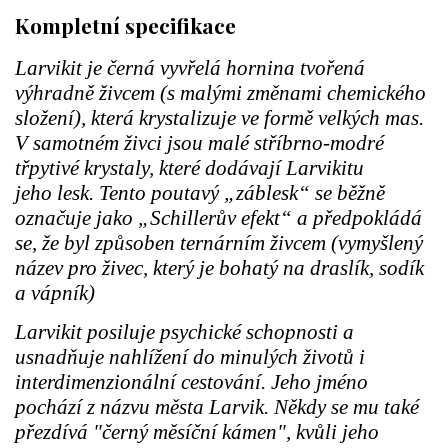
Kompletní specifikace
Larvikit je černá vyvřelá hornina tvořená
výhradně živcem (s malými změnami chemického
složení), která krystalizuje ve formě velkých mas.
V samotném živci jsou malé stříbrno-modré
třpytivé krystaly, které dodávají Larvikitu
jeho lesk. Tento poutavý „záblesk“ se běžně
označuje jako „Schillerův efekt“ a předpokládá
se, že byl způsoben ternárním živcem (vymyšlený
název pro živec, který je bohatý na draslík, sodík
a vápník)
Larvikit posiluje psychické schopnosti a
usnadňuje nahlížení do minulých životů i
interdimenzionální cestování. Jeho jméno
pochází z názvu města Larvik. Někdy se mu také
přezdívá "černý měsíční kámen", kvůli jeho