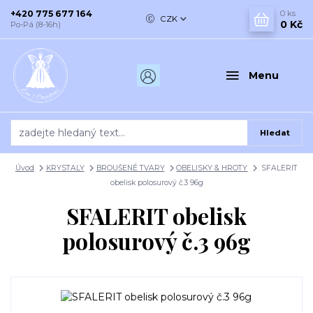
+420 775 677 164
0
ks
CZK
0 Kč
Po-Pá (8-16h)
Menu
Hledat
Úvod
KRYSTALY
BROUŠENÉ TVARY
OBELISKY & HROTY
SFALERIT
obelisk polosurový č.3 96g
SFALERIT obelisk
polosurový č.3 96g