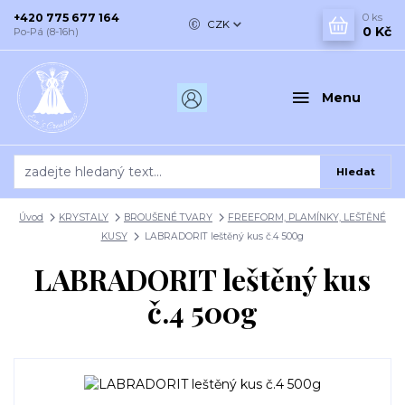
+420 775 677 164
0
ks
CZK
0 Kč
Po-Pá (8-16h)
Menu
Hledat
Úvod
KRYSTALY
BROUŠENÉ TVARY
FREEFORM, PLAMÍNKY, LEŠTĚNÉ
KUSY
LABRADORIT leštěný kus č.4 500g
LABRADORIT leštěný kus
č.4 500g