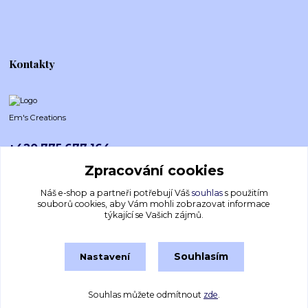
Kontakty
Em's Creations
+420 775 677 164
Po-Pá (8-16h)
Zpracování cookies
emscreations.cz@gmail.com
Náš e-shop a partneři potřebují Váš
souhlas
s použitím
souborů cookies, aby Vám mohli zobrazovat informace
týkající se Vašich zájmů.
Souhlasím
Nastavení
Souhlas můžete odmítnout
zde
.
Vytvořeno na
Eshop-rychle.cz