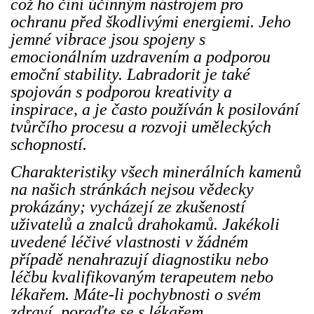
což ho činí účinným nástrojem pro
ochranu před škodlivými energiemi. Jeho
jemné vibrace jsou spojeny s
emocionálním uzdravením a podporou
emoční stability. Labradorit je také
spojován s podporou kreativity a
inspirace, a je často používán k posilování
tvůrčího procesu a rozvoji uměleckých
schopností.
Charakteristiky všech minerálních kamenů
na našich stránkách nejsou vědecky
prokázány; vycházejí ze zkušeností
uživatelů a znalců drahokamů. Jakékoli
uvedené léčivé vlastnosti v žádném
případě nenahrazují diagnostiku nebo
léčbu kvalifikovaným terapeutem nebo
lékařem. Máte-li pochybnosti o svém
zdraví, poraďte se s lékařem.