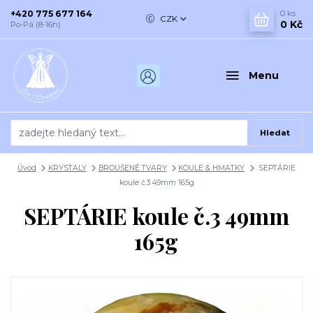
+420 775 677 164
0
ks
CZK
0 Kč
Po-Pá (8-16h)
Menu
Hledat
Úvod
KRYSTALY
BROUŠENÉ TVARY
KOULE & HMATKY
SEPTÁRIE
koule č.3 49mm 165g
SEPTÁRIE koule č.3 49mm
165g