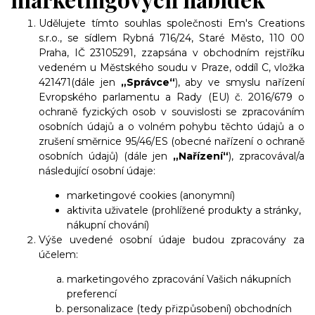
Udělujete tímto souhlas s
polečnosti Em's Creations
s.r.o., se sídlem Rybná 716/24, Staré Město, 110 00
Praha, IČ 23105291
, zzapsána v obchodním rejstříku
vedeném u Městského soudu v Praze, oddíl C, vložka
421471
(dále jen
„Správce“
), aby ve smyslu nařízení
Evropského parlamentu a Rady (EU) č. 2016/679 o
ochraně fyzických osob v souvislosti se zpracováním
osobních údajů a o volném pohybu těchto údajů a o
zrušení směrnice 95/46/ES (obecné nařízení o ochraně
osobních údajů) (dále jen
„Nařízení“
), zpracovával/a
následující osobní údaje:
marketingové cookies (anonymní)
aktivita uživatele (prohlížené produkty a stránky,
nákupní chování)
Výše uvedené osobní údaje budou zpracovány za
účelem:
marketingového zpracování Vašich nákupních
preferencí
personalizace (tedy přizpůsobení) obchodních