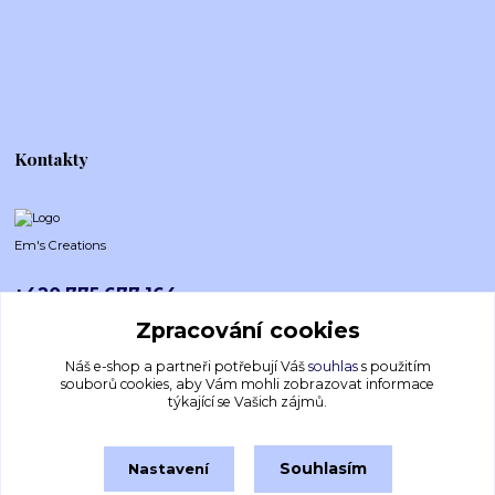
Kontakty
Em's Creations
+420 775 677 164
Po-Pá (8-16h)
Zpracování cookies
emscreations.cz@gmail.com
Náš e-shop a partneři potřebují Váš
souhlas
s použitím
souborů cookies, aby Vám mohli zobrazovat informace
týkající se Vašich zájmů.
Souhlasím
Nastavení