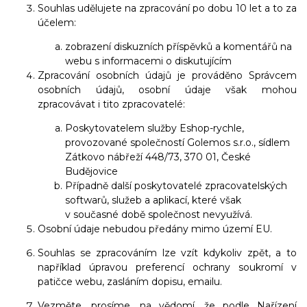
Souhlas udělujete na zpracování po dobu 10 let a to za
účelem:
zobrazení diskuzních příspěvků a komentářů na
webu s informacemi o diskutujícím
Zpracování osobních údajů je prováděno Správcem
osobních údajů, osobní údaje však mohou
zpracovávat i tito zpracovatelé:
Poskytovatelem služby Eshop-rychle,
provozované společností Golemos s.r.o., sídlem
Zátkovo nábřeží 448/73, 370 01, České
Budějovice
Případně další poskytovatelé zpracovatelských
softwarů, služeb a aplikací, které však
v současné době společnost nevyužívá.
Osobní údaje nebudou předány mimo území EU.
Souhlas se zpracováním lze vzít kdykoliv zpět, a to
například úpravou preferencí ochrany soukromí v
patičce webu, zasláním dopisu, emailu.
Vezměte, prosíme, na vědomí, že podle Nařízení