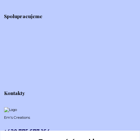
Spolupracujeme
Kontakty
Em's Creations
+420 775 677 164
Po-Pá (8-16h)