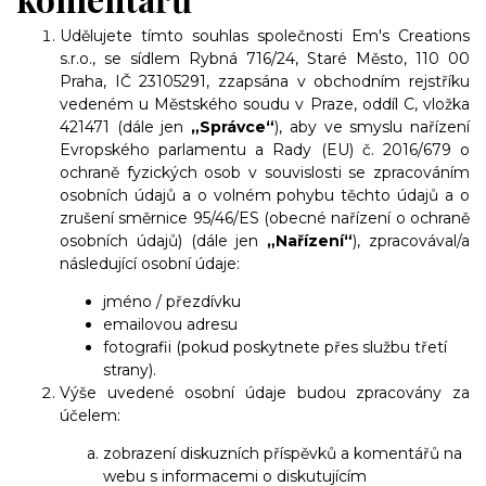
Udělujete tímto souhlas s
polečnosti Em's Creations
s.r.o., se sídlem Rybná 716/24, Staré Město, 110 00
Praha, IČ 23105291
, zzapsána v obchodním rejstříku
vedeném u Městského soudu v Praze, oddíl C, vložka
421471
(dále jen
„Správce“
), aby ve smyslu nařízení
Evropského parlamentu a Rady (EU) č. 2016/679 o
ochraně fyzických osob v souvislosti se zpracováním
osobních údajů a o volném pohybu těchto údajů a o
zrušení směrnice 95/46/ES (obecné nařízení o ochraně
osobních údajů) (dále jen
„Nařízení“
), zpracovával/a
následující osobní údaje:
jméno / přezdívku
emailovou adresu
fotografii (pokud poskytnete přes službu třetí
strany).
Výše uvedené osobní údaje budou zpracovány za
účelem:
zobrazení diskuzních příspěvků a komentářů na
webu s informacemi o diskutujícím