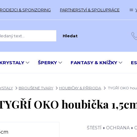
RODEJCI & SPONZORING
PARTNERSTVÍ & SPOLUPRÁCE
Hledat
KRYSTALY
ŠPERKY
FANTASY & KNÍŽKY
E
YSTALY
BROUŠENÉ TVARY
HOUBIČKY & PŘÍRODA
TYGŘÍ OKO houb
TYGŘÍ OKO houbička 1,5c
ŠTĚSTÍ ♦ OCHRANA ♦