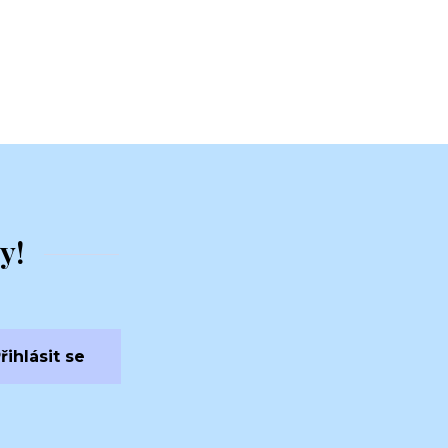
y!
řihlásit se