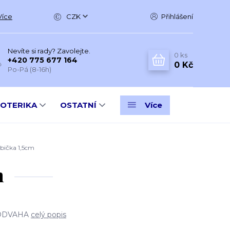
Více
CZK
Přihlášení
Nevíte si rady? Zavolejte.
0
ks
+420 775 677 164
0 Kč
Po-Pá (8-16h)
SOTERIKA
OSTATNÍ
Více
ička 1,5cm
m
 ODVAHA
celý popis