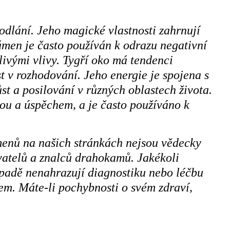
odlání. Jeho magické vlastnosti zahrnují
ámen je často používán k odrazu negativní
livými vlivy. Tygří oko má tendenci
t v rozhodování. Jeho energie je spojena s
st a posilování v různých oblastech života.
tou a úspěchem, a je často používáno k
menů na našich stránkách nejsou vědecky
ivatelů a znalců drahokamů. Jakékoli
ípadě nenahrazují diagnostiku nebo léčbu
m. Máte-li pochybnosti o svém zdraví,