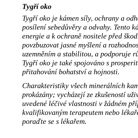
Tygří oko
Tygří oko je kámen síly, ochrany a odh
posílení sebedůvěry a odvahy. Tento k
energie a k ochraně nositele před škod
povzbuzovat jasné myšlení a rozhodnos
uzemněním a stabilitou, a podporuje rů
Tygří oko je také spojováno s prosperi
přitahování bohatství a hojnosti.
Charakteristiky všech minerálních ka
prokázány; vycházejí ze zkušeností už
uvedené léčivé vlastnosti v žádném př
kvalifikovaným terapeutem nebo lékaře
poraďte se s lékařem.