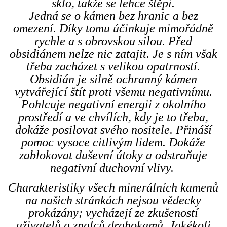
sklo, takže se lehce štěpí.
Jedná se o kámen bez hranic a bez
omezení. Díky tomu účinkuje mimořádně
rychle a s obrovskou silou. Před
obsidiánem nelze nic zatajit. Je s ním však
třeba zacházet s velikou opatrností.
Obsidián je silně ochranný kámen
vytvářející štít proti všemu negativnímu.
Pohlcuje negativní energii z okolního
prostředí a ve chvílích, kdy je to třeba,
dokáže posilovat svého nositele. Přináší
pomoc vysoce citlivým lidem. Dokáže
zablokovat duševní útoky a odstraňuje
negativní duchovní vlivy.
Charakteristiky všech minerálních kamenů
na našich stránkách nejsou vědecky
prokázány; vycházejí ze zkušeností
uživatelů a znalců drahokamů. Jakékoli