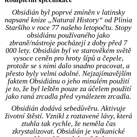
Obsidián byl poprvé zmíněn v latinsky
napsané knize „Natural History“ od Plinia
Staršího v roce 77 našeho letopočtu. Stopy
obsidiánu používaného jako
zbraně/nástroje pocházejí z doby před 7
000 lety. Obsidián byl ve starověkém světě
vysoce ceněn pro hroty šípů a čepele,
protože se s nimi dalo snadno pracovat, a
přesto byly velmi odolné. Nejzajímavějším
faktem Obsidiánu o jeho minulém použití
je to, že byl leštěn pouze za účelem použití
jako raná zrcadla před vynálezem zrcadla.
Obsidián dodává sebedůvěru. Aktivuje
životní štěstí. Vznikl z roztavené lávy, která
ztuhla tak rychle, že neměla čas
zkrystalizovat. Obsidián je vulkanické