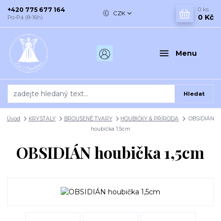
+420 775 677 164
0
ks
CZK
0 Kč
Po-Pá (8-16h)
Menu
Hledat
Úvod
KRYSTALY
BROUŠENÉ TVARY
HOUBIČKY & PŘÍRODA
OBSIDIÁN
houbička 1,5cm
OBSIDIÁN houbička 1,5cm