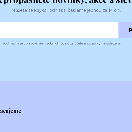
Můžete se kdykoli odhlásit. Zasíláme jednou za 14 dní.
P
Souhlasím se
zpracováním osobních údajů
za účelem rozesílky newsletteru.
racujeme