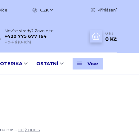
Více
CZK
Přihlášení
Nevíte si rady? Zavolejte.
0
ks
+420 775 677 164
0 Kč
Po-Pá (8-16h)
SOTERIKA
OSTATNÍ
Více
ná mis...
celý popis