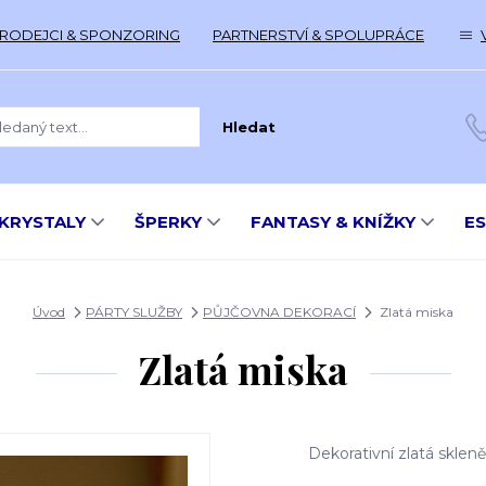
RODEJCI & SPONZORING
PARTNERSTVÍ & SPOLUPRÁCE
Hledat
KRYSTALY
ŠPERKY
FANTASY & KNÍŽKY
E
Úvod
PÁRTY SLUŽBY
PŮJČOVNA DEKORACÍ
Zlatá miska
Zlatá miska
Dekorativní zlatá skleně