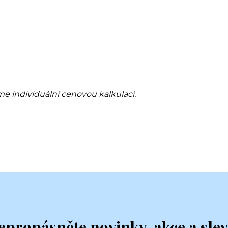
me individuální cenovou kalkulaci.
epropásněte novinky, akce a slev