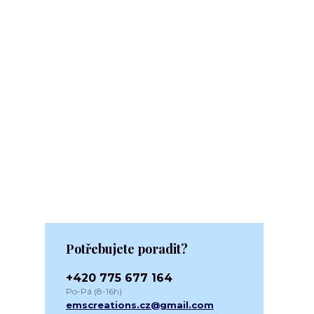
Potřebujete poradit?
+420 775 677 164
Po-Pá (8-16h)
emscreations.cz@gmail.com