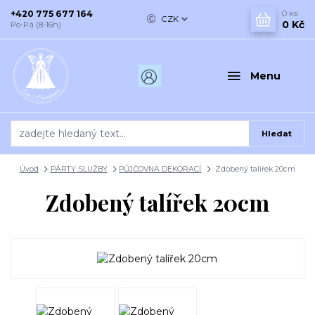
+420 775 677 164
0
ks
CZK
0 Kč
Po-Pá (8-16h)
Menu
Hledat
Úvod
PÁRTY SLUŽBY
PŮJČOVNA DEKORACÍ
Zdobený talířek 20cm
Zdobený talířek 20cm