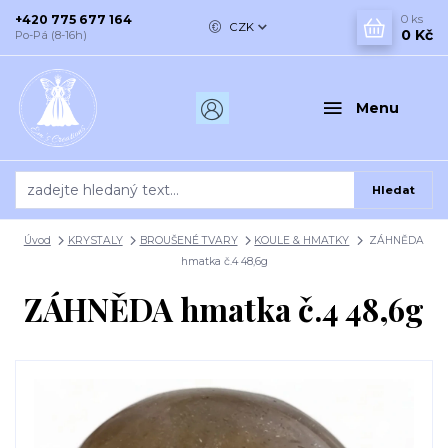
+420 775 677 164
0
ks
CZK
0 Kč
Po-Pá (8-16h)
Menu
Hledat
Úvod
KRYSTALY
BROUŠENÉ TVARY
KOULE & HMATKY
ZÁHNĚDA
hmatka č.4 48,6g
ZÁHNĚDA hmatka č.4 48,6g