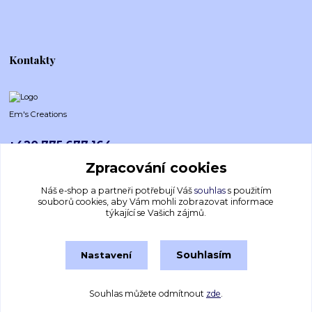
Kontakty
Em's Creations
+420 775 677 164
Po-Pá (8-16h)
Zpracování cookies
emscreations.cz@gmail.com
Náš e-shop a partneři potřebují Váš
souhlas
s použitím
souborů cookies, aby Vám mohli zobrazovat informace
týkající se Vašich zájmů.
Souhlasím
Nastavení
Souhlas můžete odmítnout
zde
.
Vytvořeno na
Eshop-rychle.cz