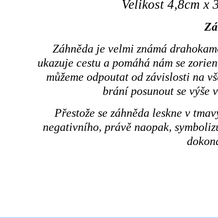
Velikost 4,8cm x 
Zá
Záhněda je velmi známá drahokam
ukazuje cestu a pomáhá nám se zorient
můžeme odpoutat od závislosti na v
brání posunout se výše 
Přestože se záhněda leskne v tmav
negativního, právě naopak, symboliz
dokona