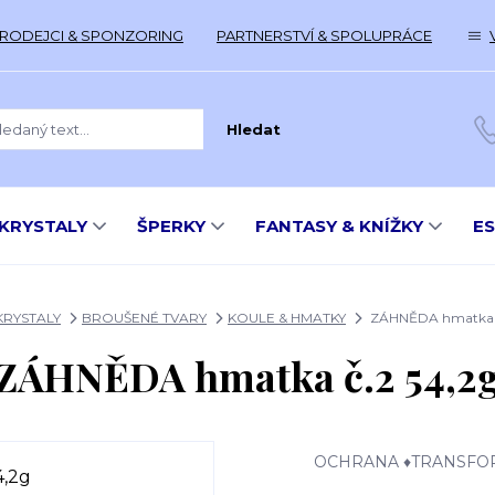
RODEJCI & SPONZORING
PARTNERSTVÍ & SPOLUPRÁCE
Hledat
KRYSTALY
ŠPERKY
FANTASY & KNÍŽKY
E
KRYSTALY
BROUŠENÉ TVARY
KOULE & HMATKY
ZÁHNĚDA hmatka č
ZÁHNĚDA hmatka č.2 54,2
OCHRANA ♦TRANSFO