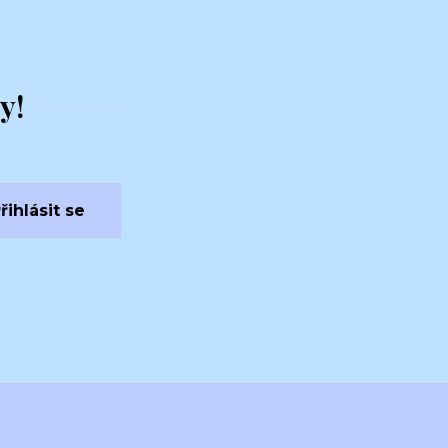
y!
řihlásit se