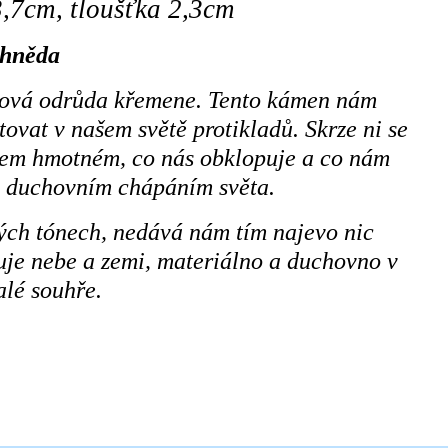
3,7cm, tloušťka 2,3cm
hněda
ová odrůda křemene. Tento kámen nám
ovat v našem světě protikladů. Skrze ni se
šem hmotném, co nás obklopuje a co nám
v duchovním chápáním světa.
ých tónech, nedává nám tím najevo nic
uje nebe a zemi, materiálno a duchovno v
lé souhře.