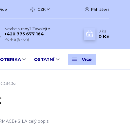
Více
CZK
Přihlášení
Nevíte si rady? Zavolejte.
0
ks
+420 775 677 164
0 Kč
Po-Pá (8-16h)
SOTERIKA
OSTATNÍ
Více
.2 54,2g
g
RMACE♦ SÍLA
celý popis