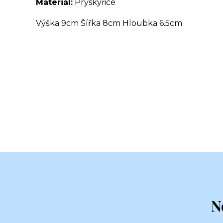
Materiál:
Pryskyřice
Výška 9cm Šířka 8cm Hloubka 6.5cm
N