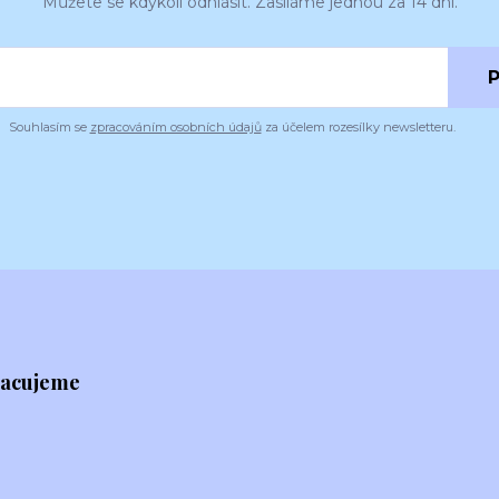
Můžete se kdykoli odhlásit. Zasíláme jednou za 14 dní.
P
Souhlasím se
zpracováním osobních údajů
za účelem rozesílky newsletteru.
racujeme