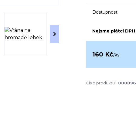
Dostupnost
Nejsme plátci DPH
160 Kč
/
ks
Číslo produktu:
000096