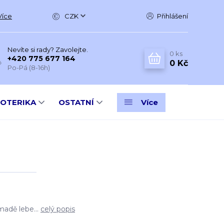
Více
CZK
Přihlášení
Nevíte si rady? Zavolejte.
0
ks
+420 775 677 164
0 Kč
Po-Pá (8-16h)
SOTERIKA
OSTATNÍ
Více
adě lebe...
celý popis