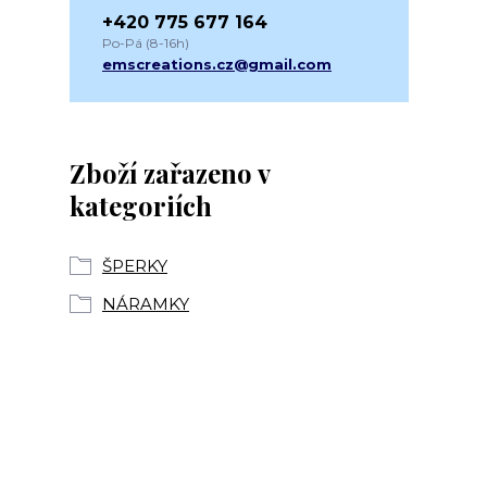
+420 775 677 164
Po-Pá (8-16h)
emscreations.cz@gmail.com
Zboží zařazeno v
kategoriích
ŠPERKY
NÁRAMKY