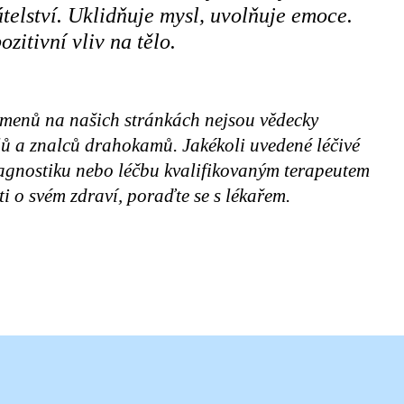
átelství. Uklidňuje mysl, uvolňuje emoce.
zitivní vliv na tělo.
amenů na našich stránkách nejsou vědecky
elů a znalců drahokamů. Jakékoli uvedené léčivé
iagnostiku nebo léčbu kvalifikovaným terapeutem
i o svém zdraví, poraďte se s lékařem.