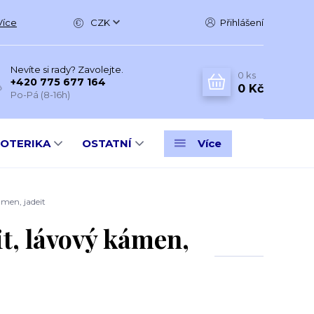
Více
CZK
Přihlášení
Nevíte si rady? Zavolejte.
0
ks
+420 775 677 164
0 Kč
Po-Pá (8-16h)
SOTERIKA
OSTATNÍ
Více
men, jadeit
t, lávový kámen,