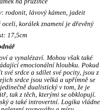
amek na pružince
 rodonit, lávový kámen, jadeit
 oceli, korálek znamení je dřevěný
st: 17,5cm
odnář
oví a vynalézaví. Mohou však také
rádající emocionální hloubku. Pokud
 své srdce a sdílet své pocity, jsou z
jejich srdce jsou velká a upřímně se
 jedinečně dualistický v tom, že je
tř, tak z těch, kterými se obklopují.
lský a také introvertní. Logika vládne
 o nalezení rovnováhy a míru