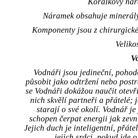
Korálkový nár
Náramek obsahuje minerály:
Komponenty jsou z chirurgické
Veliko
V
Vodnáři jsou jedineční, pohod
působit jako odtržení nebo post
se Vodnáři dokážou naučit otevřít
nich skvělí partneři a přátelé; 
starají o své okolí. Vodnář je
schopen čerpat energii jak zevni
Jejich duch je inteligentní, přáte
jejich srdci, pokud jde