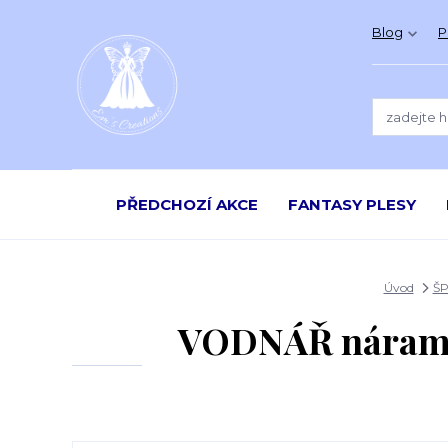
Blog
P
PŘEDCHOZÍ AKCE
FANTASY PLESY
Úvod
Š
VODNÁŘ náramek 