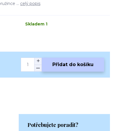
užince ...
celý popis
Skladem 1
Přidat do košíku
Potřebujete poradit?