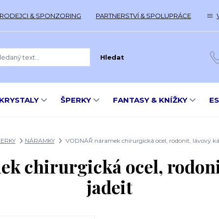
RODEJCI & SPONZORING
PARTNERSTVÍ & SPOLUPRÁCE
Hledat
KRYSTALY
ŠPERKY
FANTASY & KNÍŽKY
E
PERKY
NÁRAMKY
VODNÁŘ náramek chirurgická ocel, rodonit, lávový ká
chirurgická ocel, rodoni
jadeit