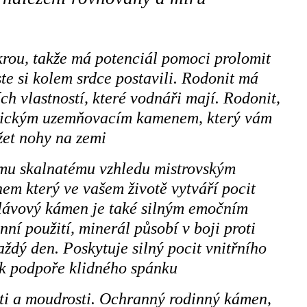
krou, takže má potenciál pomoci prolomit
ste si kolem srdce postavili. Rodonit má
ch vlastností, které vodnáři mají. Rodonit,
stickým uzemňovacím kamenem, který vám
et nohy na zemi
mu skalnatému vzhledu mistrovským
m který ve vašem životě vytváří pocit
že lávový kámen je také silným emočním
ní použití, minerál působí v boji proti
aždý den. Poskytuje silný pocit vnitřního
k podpoře klidného spánku
sti a moudrosti. Ochranný rodinný kámen,