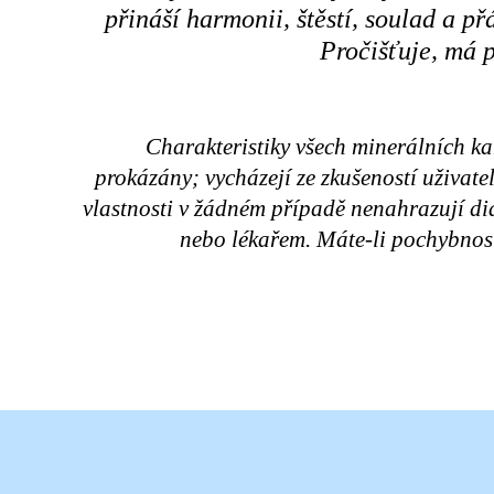
přináší harmonii, štěstí, soulad a př
Pročišťuje, má po
Charakteristiky všech minerálních k
prokázány; vycházejí ze zkušeností uživat
vlastnosti v žádném případě nenahrazují d
nebo lékařem. Máte-li pochybnost