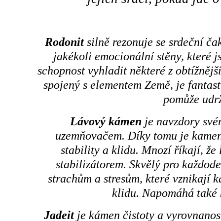
Rodonit
silně rezonuje se srdeční ča
jakékoli emocionální stěny, které j
schopnost vyhladit některé z obtížnější
spojený s elementem Země, je fanta
pomůže udrž
Lávový kámen
je navzdory své
uzemňovačem. Díky tomu je kamene
stability a klidu. Mnozí říkají, 
stabilizátorem. Skvělý pro každoden
strachům a stresům, které vznikají k
klidu. Napomáhá také 
Jadeit
je kámen čistoty a vyrovnano