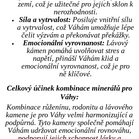
zemí, což je užitečné pro jejich sklon k
nerozhodnosti.
Síla a vytrvalost:
Posiluje vnitřní sílu
a vytrvalost, což Váhám umožňuje lépe
čelit výzvám a překonávat překážky.
Emocionální vyrovnanost:
Lávový
kámen pomáhá uvolňovat stres a
napětí, přináší Váhám klid a
emocionální vyrovnanost, což je pro
ně klíčové.
Celkový účinek kombinace minerálů pro
Váhy:
Kombinace růženínu, rodonitu a lávového
kamene je pro Váhy velmi harmonizující a
podpůrná. Tyto kameny společně pomáhají
Váhám udržovat emocionální rovnováhu,
podporují jejich schopnost lásky a