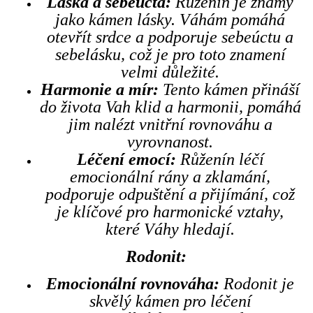
Láska a sebeúcta:
Růženín je známý
jako kámen lásky. Váhám pomáhá
otevřít srdce a podporuje sebeúctu a
sebelásku, což je pro toto znamení
velmi důležité.
Harmonie a mír:
Tento kámen přináší
do života Vah klid a harmonii, pomáhá
jim nalézt vnitřní rovnováhu a
vyrovnanost.
Léčení emocí:
Růženín léčí
emocionální rány a zklamání,
podporuje odpuštění a přijímání, což
je klíčové pro harmonické vztahy,
které Váhy hledají.
Rodonit:
Emocionální rovnováha:
Rodonit je
skvělý kámen pro léčení