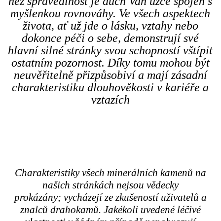
než spravedlnost je duch Vah úzce spojen s
myšlenkou rovnováhy. Ve všech aspektech
života, ať už jde o lásku, vztahy nebo
dokonce péči o sebe, demonstrují své
hlavní silné stránky svou schopností vštípit
ostatním pozornost. Díky tomu mohou být
neuvěřitelně přizpůsobiví a mají zásadní
charakteristiku dlouhověkosti v kariéře a
vztazích
Charakteristiky všech minerálních kamenů na
našich stránkách nejsou vědecky
prokázány; vycházejí ze zkušeností uživatelů a
znalců drahokamů. Jakékoli uvedené léčivé