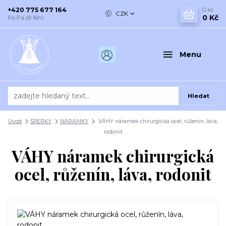
+420 775 677 164
0
ks
CZK
0 Kč
Po-Pá (8-16h)
Menu
Hledat
Úvod
ŠPERKY
NÁRAMKY
VÁHY náramek chirurgická ocel, růženín, láva,
rodonit
VÁHY náramek chirurgická
ocel, růženín, láva, rodonit