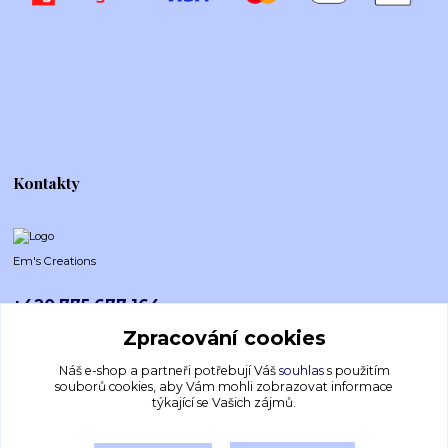
Kontakty
Em's Creations
+420 775 677 164
Po-Pá (8-16h)
Zpracování cookies
emscreations.cz@gmail.com
Náš e-shop a partneři potřebují Váš
souhlas
s použitím
souborů cookies, aby Vám mohli zobrazovat informace
týkající se Vašich zájmů.