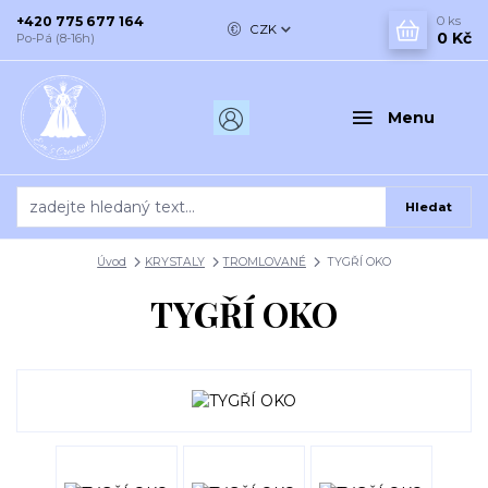
+420 775 677 164
0
ks
CZK
0 Kč
Po-Pá (8-16h)
Menu
Hledat
Úvod
KRYSTALY
TROMLOVANÉ
TYGŘÍ OKO
TYGŘÍ OKO