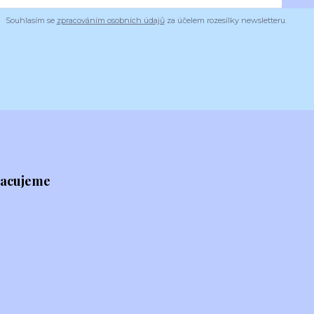
Souhlasím se
zpracováním osobních údajů
za účelem rozesílky newsletteru.
racujeme