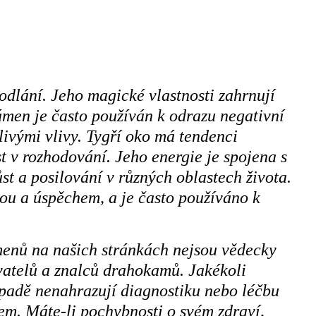
odlání. Jeho magické vlastnosti zahrnují
ámen je často používán k odrazu negativní
livými vlivy. Tygří oko má tendenci
t v rozhodování. Jeho energie je spojena s
st a posilování v různých oblastech života.
tou a úspěchem, a je často používáno k
menů na našich stránkách nejsou vědecky
ivatelů a znalců drahokamů. Jakékoli
ípadě nenahrazují diagnostiku nebo léčbu
m. Máte-li pochybnosti o svém zdraví,