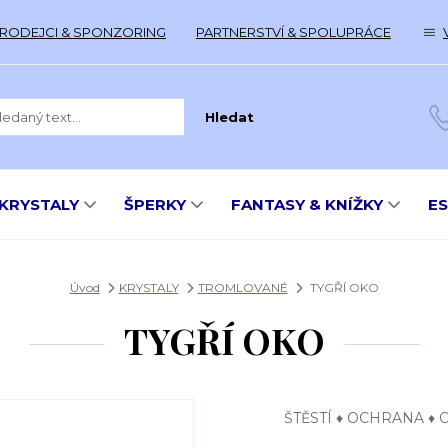
RODEJCI & SPONZORING
PARTNERSTVÍ & SPOLUPRÁCE
Hledat
KRYSTALY
ŠPERKY
FANTASY & KNÍŽKY
E
Úvod
KRYSTALY
TROMLOVANÉ
TYGŘÍ OKO
TYGŘÍ OKO
ŠTĚSTÍ ♦ OCHRANA ♦