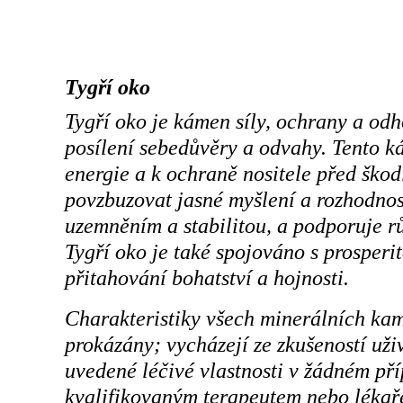
Tygří oko
Tygří oko je kámen síly, ochrany a odh
posílení sebedůvěry a odvahy. Tento k
energie a k ochraně nositele před škod
povzbuzovat jasné myšlení a rozhodnos
uzemněním a stabilitou, a podporuje rů
Tygří oko je také spojováno s prosperi
přitahování bohatství a hojnosti.
Charakteristiky všech minerálních ka
prokázány; vycházejí ze zkušeností už
uvedené léčivé vlastnosti v žádném př
kvalifikovaným terapeutem nebo lékaře