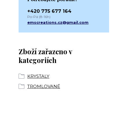
+420 775 677 164
Po-Pá (8-16h)
emscreations.cz@gmail.com
Zboží zařazeno v
kategoriích
KRYSTALY
TROMLOVANÉ