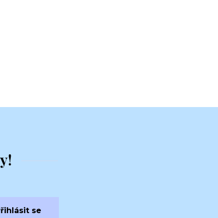
y!
řihlásit se