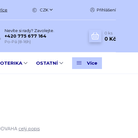
Více
CZK
Přihlášení
Nevíte si rady? Zavolejte.
0
ks
+420 775 677 164
0 Kč
Po-Pá (8-16h)
SOTERIKA
OSTATNÍ
Více
 ODVAHA
celý popis