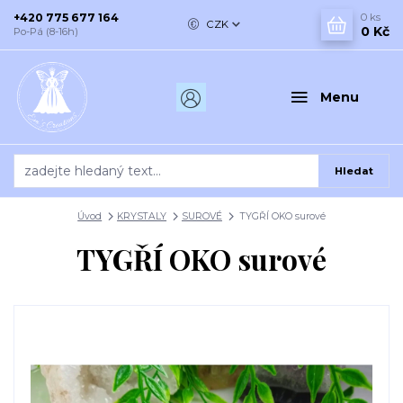
+420 775 677 164
0
ks
CZK
0 Kč
Po-Pá (8-16h)
Menu
Hledat
Úvod
KRYSTALY
SUROVÉ
TYGŘÍ OKO surové
TYGŘÍ OKO surové