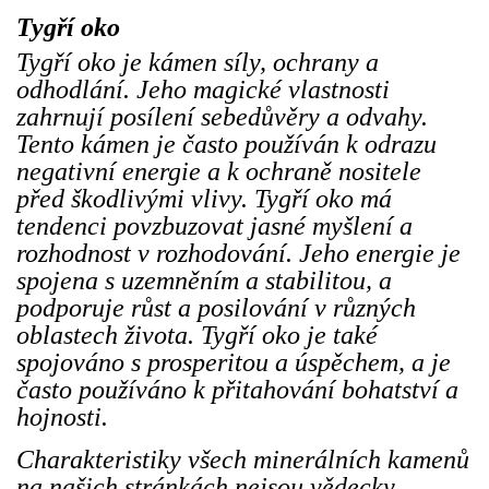
Tygří oko
Tygří oko je kámen síly, ochrany a
odhodlání. Jeho magické vlastnosti
zahrnují posílení sebedůvěry a odvahy.
Tento kámen je často používán k odrazu
negativní energie a k ochraně nositele
před škodlivými vlivy. Tygří oko má
tendenci povzbuzovat jasné myšlení a
rozhodnost v rozhodování. Jeho energie je
spojena s uzemněním a stabilitou, a
podporuje růst a posilování v různých
oblastech života. Tygří oko je také
spojováno s prosperitou a úspěchem, a je
často používáno k přitahování bohatství a
hojnosti.
Charakteristiky všech minerálních kamenů
na našich stránkách nejsou vědecky