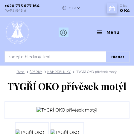
+420 775 677 164
0
ks
CZK
0 Kč
Po-Pá (8-16h)
Menu
Hledat
Úvod
ŠPERKY
NÁHRDELNÍKY
TYGŘÍ OKO přívěsek motýl
TYGŘÍ OKO přívěsek motýl