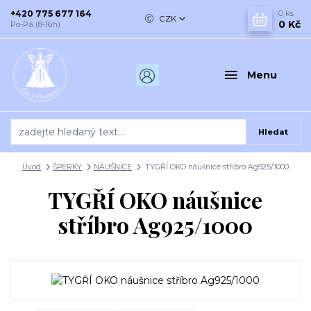
+420 775 677 164
0
ks
CZK
0 Kč
Po-Pá (8-16h)
Menu
Hledat
Úvod
ŠPERKY
NÁUŠNICE
TYGŘÍ OKO náušnice stříbro Ag925/1000
TYGŘÍ OKO náušnice
stříbro Ag925/1000