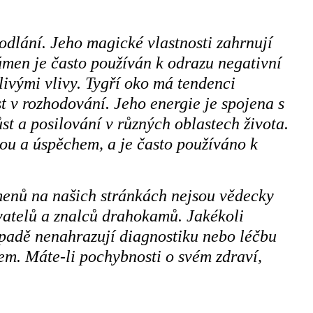
odlání. Jeho magické vlastnosti zahrnují
ámen je často používán k odrazu negativní
livými vlivy. Tygří oko má tendenci
t v rozhodování. Jeho energie je spojena s
st a posilování v různých oblastech života.
tou a úspěchem, a je často používáno k
menů na našich stránkách nejsou vědecky
ivatelů a znalců drahokamů. Jakékoli
ípadě nenahrazují diagnostiku nebo léčbu
m. Máte-li pochybnosti o svém zdraví,