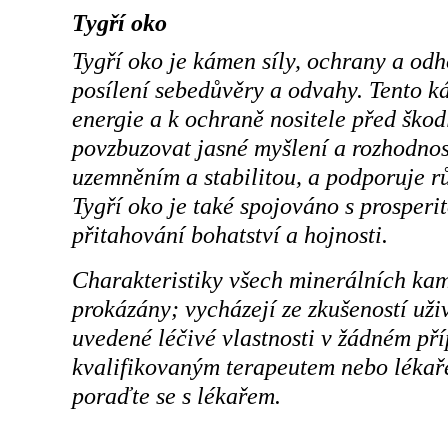
Tygří oko
Tygří oko je kámen síly, ochrany a odh
posílení sebedůvěry a odvahy. Tento k
energie a k ochraně nositele před škod
povzbuzovat jasné myšlení a rozhodnos
uzemněním a stabilitou, a podporuje rů
Tygří oko je také spojováno s prosperi
přitahování bohatství a hojnosti.
Charakteristiky všech minerálních ka
prokázány; vycházejí ze zkušeností už
uvedené léčivé vlastnosti v žádném př
kvalifikovaným terapeutem nebo lékaře
poraďte se s lékařem.