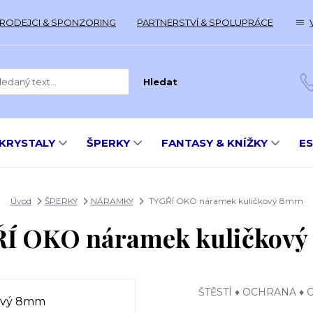
RODEJCI & SPONZORING
PARTNERSTVÍ & SPOLUPRÁCE
Hledat
KRYSTALY
ŠPERKY
FANTASY & KNÍŽKY
E
Úvod
ŠPERKY
NÁRAMKY
TYGŘÍ OKO náramek kuličkový 8mm
Í OKO náramek kuličkov
ŠTĚSTÍ ♦ OCHRANA ♦