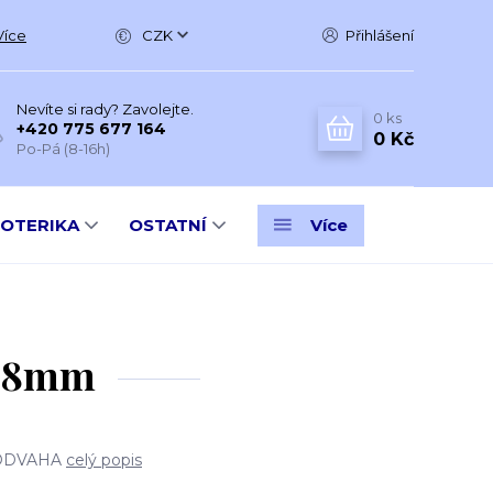
Více
CZK
Přihlášení
Nevíte si rady? Zavolejte.
0
ks
+420 775 677 164
0 Kč
Po-Pá (8-16h)
SOTERIKA
OSTATNÍ
Více
ý 8mm
 ODVAHA
celý popis