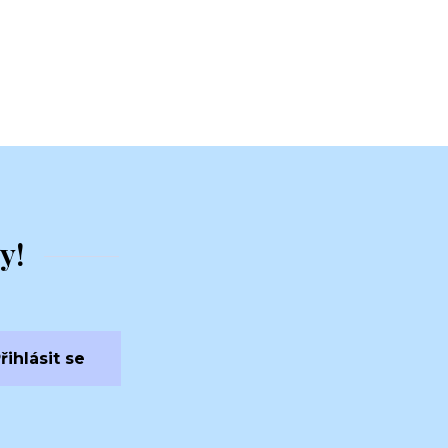
y!
řihlásit se