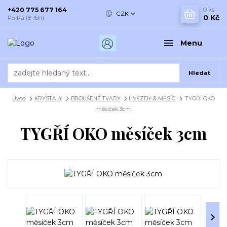
+420 775 677 164
0
ks
CZK
0 Kč
Po-Pá (8-16h)
Menu
Hledat
Úvod
KRYSTALY
BROUŠENÉ TVARY
HVĚZDY & MĚSÍC
TYGŘÍ OKO
měsíček 3cm
TYGŘÍ OKO měsíček 3cm