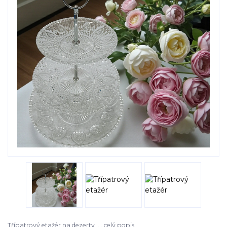
Třípatrový etažér na dezerty, ...
celý popis