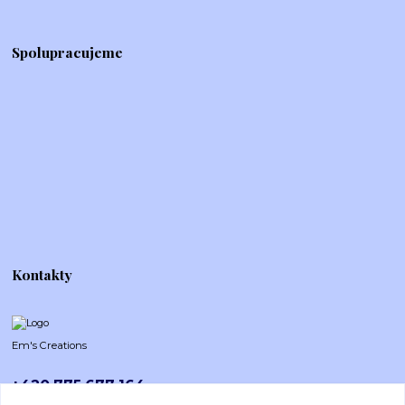
Spolupracujeme
Kontakty
Em's Creations
+420 775 677 164
Po-Pá (8-16h)