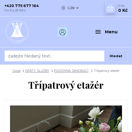
+420 775 677 164
0
ks
CZK
0 Kč
Po-Pá (8-16h)
Menu
Hledat
Úvod
PÁRTY SLUŽBY
PŮJČOVNA DEKORACÍ
Třípatrový etažér
Třípatrový etažér