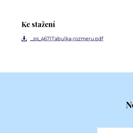
Ke stažení
_ps_4671Tabulka-rozmeru.pdf
N