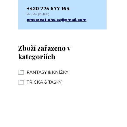
+420 775 677 164
Po-Pá (8-16h)
emscreations.cz@gmail.com
Zboží zařazeno v
kategoriích
FANTASY & KNÍŽKY
TRIČKA & TAŠKY