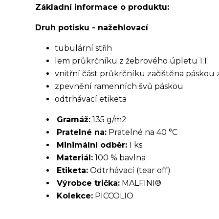
Základní informace o produktu:
Druh potisku - nažehlovací
tubulární střih
lem průkrčníku z žebrového úpletu 1:1
vnitřní část průkrčníku začištěna páskou
zpevnění ramenních švů páskou
odtrhávací etiketa
Gramáž:
135 g/m2
Pratelné na:
Pratelné na 40 °C
Minimální odběr:
1 ks
Materiál:
100 % bavlna
Etiketa:
Odtrhávací (tear off)
Výrobce trička:
MALFINI®
Kolekce:
PICCOLIO