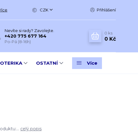
Více
CZK
Přihlášení
Nevíte si rady? Zavolejte.
0
ks
+420 775 677 164
0 Kč
Po-Pá (8-16h)
SOTERIKA
OSTATNÍ
Více
oduktu:...
celý popis