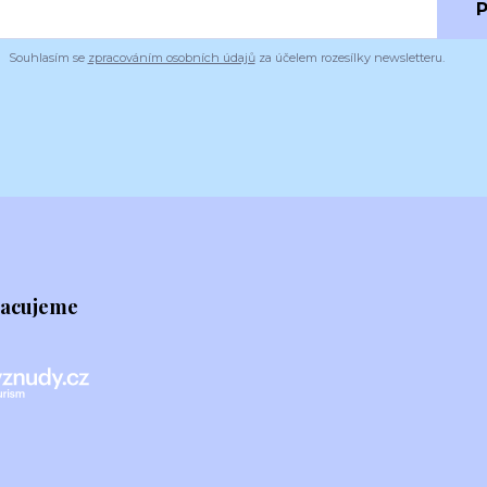
P
Souhlasím se
zpracováním osobních údajů
za účelem rozesílky newsletteru.
racujeme