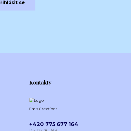
řihlásit se
Kontakty
Em's Creations
+420 775 677 164
Po-Pá (8-16h)