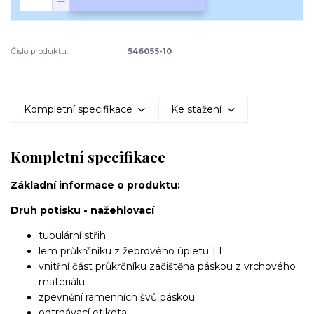
Číslo produktu:
546055-10
Kompletní specifikace
Ke stažení
Kompletní specifikace
Základní informace o produktu:
Druh potisku - nažehlovací
tubulární střih
lem průkrčníku z žebrového úpletu 1:1
vnitřní část průkrčníku začištěna páskou z vrchového
materiálu
zpevnění ramenních švů páskou
odtrhávací etiketa