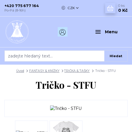
+420 775 677 164
0
ks
CZK
0 Kč
Po-Pá (8-16h)
Menu
Hledat
Úvod
FANTASY & KNÍŽKY
TRIČKA & TAŠKY
Tričko - STFU
Tričko - STFU